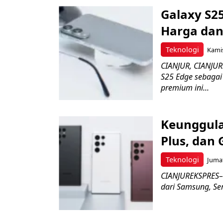
Galaxy S25
Harga da
Teknologi
Kamis
CIANJUR, CIANJU
S25 Edge sebagai 
premium ini...
Keunggula
Plus, dan 
Teknologi
Jumat
CIANJUREKSPRES– 
dari Samsung, Seri