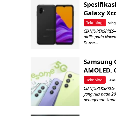
Spesifika
Galaxy Xc
Teknologi
Mingg
CIANJUREKSPRES– 
dirilis pada Nove
Xcover...
Samsung G
AMOLED, 
Teknologi
Selas
CIANJUREKSPRES-
yang rilis pada 2
penggemar. Smart