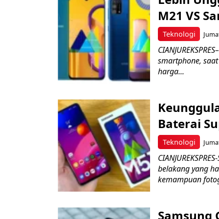
M21 VS S
Teknologi
Jumat
CIANJUREKSPRES– 
smartphone, saat 
harga...
Keunggul
Baterai S
Teknologi
Jumat
CIANJUREKSPRES-
belakang yang h
kemampuan fotogr
Samsung 