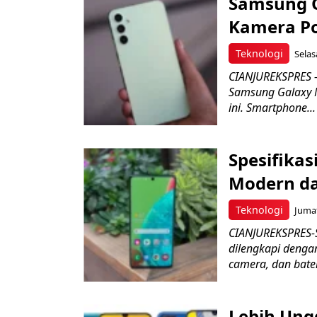
Samsung G
Kamera Po
Teknologi
Selas
CIANJUREKSPRES –
Samsung Galaxy 
ini. Smartphone...
Spesifika
Modern d
Teknologi
Jumat
CIANJUREKSPRES-
dilengkapi dengan
camera, dan bater
Lebih Ung