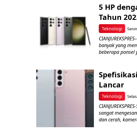
5 HP deng
Tahun 202
Teknologi
Senin
CIANJUREKSPRES–
banyak yang memil
beberapa ponsel 
Spefisikas
Lancar
Teknologi
Selas
CIANJUREKSPRES-
sangat mengesank
dan cerah, kamer