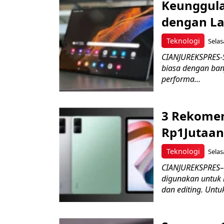
Keunggula
dengan L
Teknologi
Selas
CIANJUREKSPRES-S
biasa dengan bany
performa...
3 Rekomen
Rp1Jutaan
Teknologi
Selas
CIANJUREKSPRES– 
digunakan untuk 
dan editing. Untuk