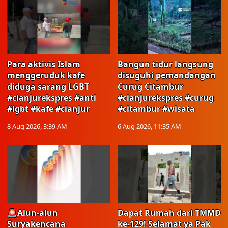
Para aktivis Islam
Bangun tidur langsung
menggeruduk kafe
disuguhi pemandangan
diduga sarang LGBT
Curug Citambur
#cianjurekspres #anti
#cianjurekspres #curug
#lgbt #kafe #cianjur
#citambur #wisata
8 Aug 2026, 3:39 AM
6 Aug 2026, 11:35 AM
🚨Alun-alun
Dapat Rumah dari TMMD
Suryakencana
ke-129! Selamat ya Pak