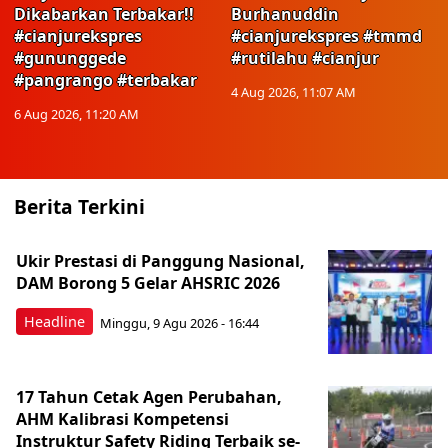
Dikabarkan Terbakar!!
Burhanuddin
#cianjurekspres
#cianjurekspres #tmmd
#gununggede
#rutilahu #cianjur
#pangrango #terbakar
4 Aug 2026, 11:07 AM
6 Aug 2026, 11:20 AM
Berita Terkini
Ukir Prestasi di Panggung Nasional,
DAM Borong 5 Gelar AHSRIC 2026
Headline
Minggu, 9 Agu 2026 - 16:44
17 Tahun Cetak Agen Perubahan,
AHM Kalibrasi Kompetensi
Instruktur Safety Riding Terbaik se-