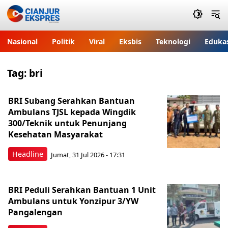
Nasional
Politik
Viral
Eksbis
Teknologi
Eduka
Tag:
bri
BRI Subang Serahkan Bantuan
Ambulans TJSL kepada Wingdik
300/Teknik untuk Penunjang
Kesehatan Masyarakat ​
Headline
Jumat, 31 Jul 2026 - 17:31
BRI Peduli Serahkan Bantuan 1 Unit
Ambulans untuk Yonzipur 3/YW
Pangalengan