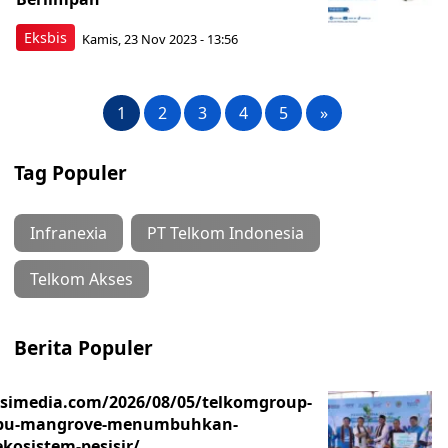
Eksbis
Kamis, 23 Nov 2023 - 13:56
1
2
3
4
5
»
Tag Populer
Infranexia
PT Telkom Indonesia
Telkom Akses
Berita Populer
asimedia.com/2026/08/05/telkomgroup-
ibu-mangrove-menumbuhkan-
kosistem-pesisir/