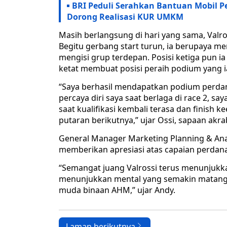
BRI Peduli Serahkan Bantuan Mobil 
Dorong Realisasi KUR UMKM
Masih berlangsung di hari yang sama, Valros
Begitu gerbang start turun, ia berupaya 
mengisi grup terdepan. Posisi ketiga pun i
ketat membuat posisi peraih podium yang ia 
“Saya berhasil mendapatkan podium perdana,
percaya diri saya saat berlaga di race 2, s
saat kualifikasi kembali terasa dan finish k
putaran berikutnya,” ujar Ossi, sapaan akrab
General Manager Marketing Planning & Anal
memberikan apresiasi atas capaian perdana 
“Semangat juang Valrossi terus menunjukkan
menunjukkan mental yang semakin matang 
muda binaan AHM,” ujar Andy.
Laman berikutnya