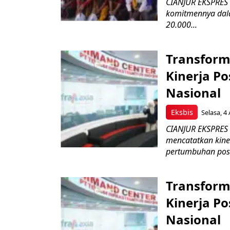
CIANJUR EKSPRES 
komitmennya dala
20.000...
Transform
Kinerja Po
Nasional
Eksbis
Selasa, 4
CIANJUR EKSPRES –
mencatatkan kine
pertumbuhan posit
Transform
Kinerja Po
Nasional