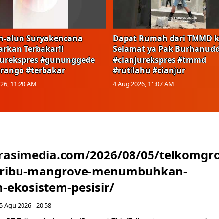
n-alun Suryakencana
Dapat Rumah dari TMMD k
arkan Terbakar!!
Selamat ya Pak Burhanudd
jurekspres #gununggede
#cianjurekspres #tmmd
rango #terbakar
#rutilahu #cianjur
26, 11:20 AM
4 Aug 2026, 11:07 AM
urasimedia.com/2026/08/05/telkomgr
-ribu-mangrove-menumbuhkan-
-ekosistem-pesisir/
5 Agu 2026 - 20:58