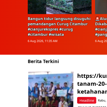
Bangun tidur langsung disuguhi
🚨Alu
pemandangan Curug Citambur
Dikab
#cianjurekspres #curug
#cian
#citambur #wisata
#pang
6 Aug 2026, 11:35 AM
6 Aug 20
Berita Terkini
https://k
tanam-20
ketahanan
Headline
Rabu, 