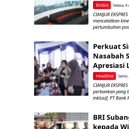
Eksbis
Selasa, 4
CIANJUR EKSPRES –
mencatatkan kine
pertumbuhan posit
Perkuat S
Nasabah Se
Apresiasi
Headline
Senin,
CIANJUR EKSPRES
perbankan yang b
inklusif, PT Bank 
BRI Suban
kepada Wi