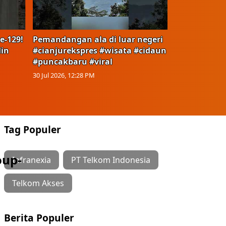
e-129!
Pemandangan ala di luar negeri
in
#cianjurekspres #wisata #cidaun
#puncakbaru #viral
30 Jul 2026, 12:28 PM
Tag Populer
oup-
Infranexia
PT Telkom Indonesia
Telkom Akses
Berita Populer