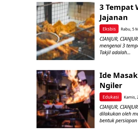
3 Tempat W
Jajanan
Eksbis
Rabu, 5 M
CIANJUR, CIANJUR
mengenai 3 tempat
Takjil adalah...
Ide Masak
Ngiler
Edukasi
Kamis, 
CIANJUR, CIANJU
dilakukan oleh ma
bentuk persiapan