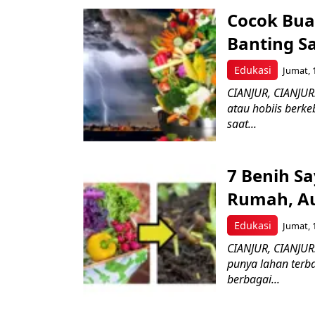
Cocok Bua
Banting S
Edukasi
Jumat, 
CIANJUR, CIANJUR
atau hobiis berke
saat...
7 Benih S
Rumah, Au
Edukasi
Jumat, 
CIANJUR, CIANJUR
punya lahan terb
berbagai...