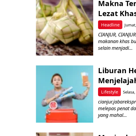
Makna Ter
Lezat Kh
Headline
Jumat,
CIANJUR, CIANJUR
makanan khas bul
selain menjadi...
Liburan He
Menjelaja
Lifestyle
Selasa,
cianjur.jabareksp
melepas penat d
yang mahal...