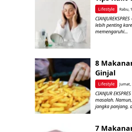
Lifestyle
Rabu, 1
CIANJUREKSPRES –
lebih penting ka
memengaruhi...
8 Makanan
Ginjal
Lifestyle
Jumat, 
CIANJUR EKSPRES 
masalah. Namun, 
jangka panjang, d
7 Makanan