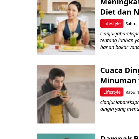
Meningkat
Diet dan N
Lifestyle
Sabtu, 
cianjur.jabareks
tentang latihan y
bahan bakar yang
Cuaca Din
Minuman 
Lifestyle
Rabu, 1
cianjur.jabareksp
dingin yang menu
Dampak B