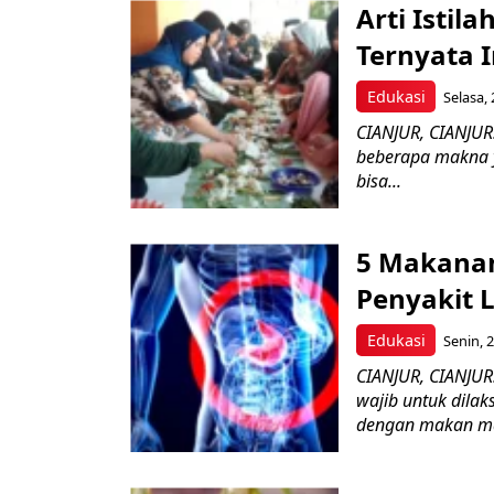
Arti Istil
Ternyata 
Edukasi
Selasa, 
CIANJUR, CIANJUR
beberapa makna y
bisa...
5 Makanan
Penyakit
Edukasi
Senin, 
CIANJUR, CIANJUR
wajib untuk dilak
dengan makan ma