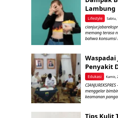
Lambung
Lifestyle
Sabtu, 
cianjur.jabareks
memang terasa ni
bahwa konsumsi 
Waspadai 
Penyakit 
Edukasi
Kamis, 
CIANJUREKSPRES 
menggelar bimbin
keamanan pangan 
Tips Kulit