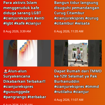
Para aktivis Islam
Bangun tidur langsung
menggeruduk kafe
disuguhi pemandangan
diduga sarang LGBT
Curug Citambur
#cianjurekspres #anti
#cianjurekspres #curug
#lgbt #kafe #cianjur
#citambur #wisata
8 Aug 2026, 3:39 AM
6 Aug 2026, 11:35 AM
🚨Alun-alun
Dapat Rumah dari TMMD
Suryakencana
ke-129! Selamat ya Pak
Dikabarkan Terbakar!!
Burhanuddin
#cianjurekspres
#cianjurekspres #tmmd
#gununggede
#rutilahu #cianjur
#pangrango #terbakar
4 Aug 2026, 11:07 AM
6 Aug 2026, 11:20 AM