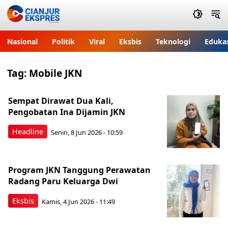
Nasional
Politik
Viral
Eksbis
Teknologi
Eduka
Tag:
Mobile JKN
Sempat Dirawat Dua Kali,
Pengobatan Ina Dijamin JKN
Headline
Senin, 8 Jun 2026 - 10:59
Program JKN Tanggung Perawatan
Radang Paru Keluarga Dwi
Eksbis
Kamis, 4 Jun 2026 - 11:49