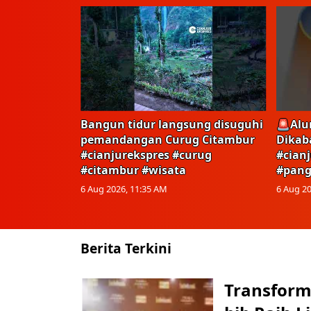
Bangun tidur langsung disuguhi
🚨Alu
pemandangan Curug Citambur
Dikab
#cianjurekspres #curug
#cian
#citambur #wisata
#pang
6 Aug 2026, 11:35 AM
6 Aug 20
Berita Terkini
Transform