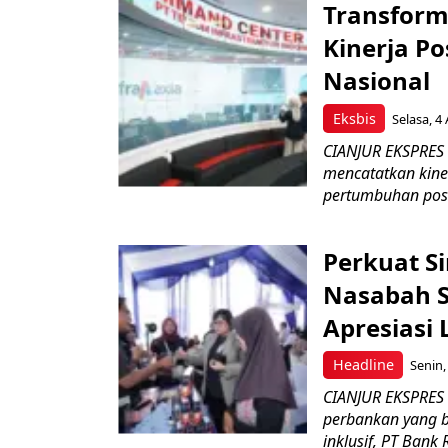
Transform
Kinerja Po
Nasional
Eksbis
Selasa, 4
CIANJUR EKSPRES –
mencatatkan kine
pertumbuhan posit
Perkuat S
Nasabah Se
Apresiasi
Headline
Senin,
CIANJUR EKSPRES
perbankan yang b
inklusif, PT Bank 