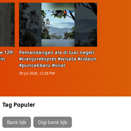
e-129!
Pemandangan ala di luar negeri
in
#cianjurekspres #wisata #cidaun
#puncakbaru #viral
30 Jul 2026, 12:28 PM
Tag Populer
Bank bjb
Digi bank bjb