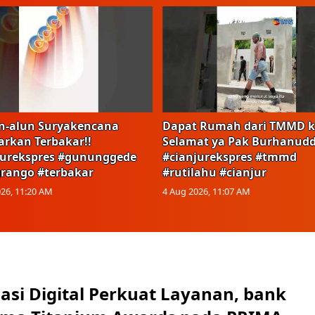
n-alun Suryakencana
Dapat Rumah dari TMMD k
arkan Terbakar!!
Selamat ya Pak Burhanudd
jurekspres #gununggede
#cianjurekspres #tmmd
rango #terbakar
#rutilahu #cianjur
26, 11:20 AM
4 Aug 2026, 11:07 AM
asi Digital Perkuat Layanan, bank