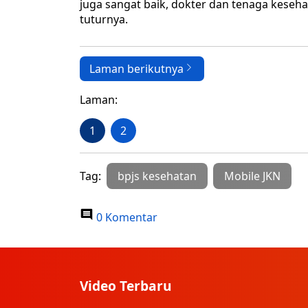
juga sangat baik, dokter dan tenaga kese
tuturnya.
Laman berikutnya
Laman:
1
2
Tag:
bpjs kesehatan
Mobile JKN
0 Komentar
Video Terbaru