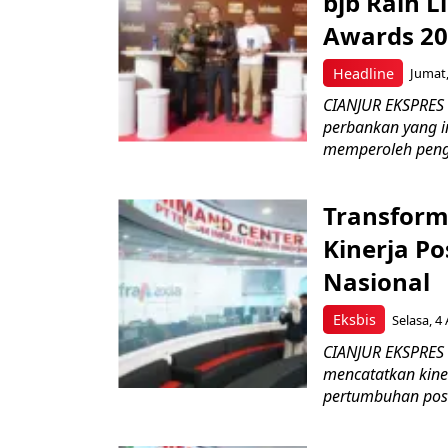
bjb Raih 
Awards 2
Headline
Jumat,
CIANJUR EKSPRES
perbankan yang i
memperoleh peng
Transform
Kinerja Po
Nasional
Eksbis
Selasa, 4
CIANJUR EKSPRES –
mencatatkan kine
pertumbuhan posit