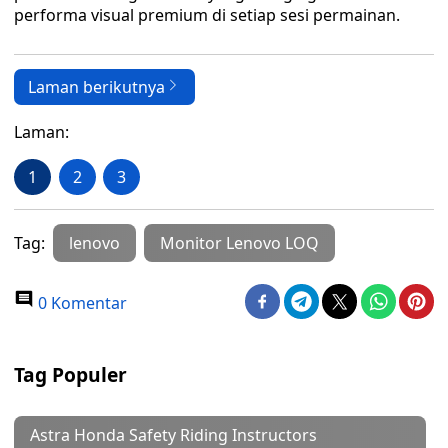
performa visual premium di setiap sesi permainan.
Laman berikutnya
Laman:
1
2
3
Tag:
lenovo
Monitor Lenovo LOQ
0 Komentar
Tag Populer
Astra Honda Safety Riding Instructors