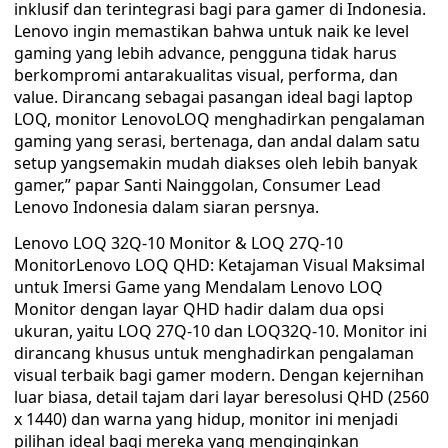
inklusif dan terintegrasi bagi para gamer di Indonesia.
Lenovo ingin memastikan bahwa untuk naik ke level
gaming yang lebih advance, pengguna tidak harus
berkompromi antarakualitas visual, performa, dan
value. Dirancang sebagai pasangan ideal bagi laptop
LOQ, monitor LenovoLOQ menghadirkan pengalaman
gaming yang serasi, bertenaga, dan andal dalam satu
setup yangsemakin mudah diakses oleh lebih banyak
gamer,” papar Santi Nainggolan, Consumer Lead
Lenovo Indonesia dalam siaran persnya.
Lenovo LOQ 32Q-10 Monitor & LOQ 27Q-10
MonitorLenovo LOQ QHD: Ketajaman Visual Maksimal
untuk Imersi Game yang Mendalam Lenovo LOQ
Monitor dengan layar QHD hadir dalam dua opsi
ukuran, yaitu LOQ 27Q-10 dan LOQ32Q-10. Monitor ini
dirancang khusus untuk menghadirkan pengalaman
visual terbaik bagi gamer modern. Dengan kejernihan
luar biasa, detail tajam dari layar beresolusi QHD (2560
x 1440) dan warna yang hidup, monitor ini menjadi
pilihan ideal bagi mereka yang menginginkan