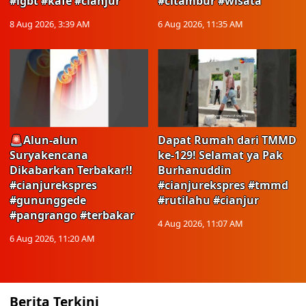
#lgbt #kafe #cianjur
#citambur #wisata
8 Aug 2026, 3:39 AM
6 Aug 2026, 11:35 AM
🚨Alun-alun
Dapat Rumah dari TMMD
Suryakencana
ke-129! Selamat ya Pak
Dikabarkan Terbakar!!
Burhanuddin
#cianjurekspres
#cianjurekspres #tmmd
#gununggede
#rutilahu #cianjur
#pangrango #terbakar
4 Aug 2026, 11:07 AM
6 Aug 2026, 11:20 AM
Berita Terkini