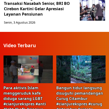
Transaksi Nasabah Senior, BRI BO
Cirebon Kartini Gelar Apresiasi
Layanan Pensiunan
Senin, 3 Agustus 2026
Video Terbaru
Para aktivis Islam
Bangun tidur langsung
menggeruduk kafe
disuguhi pemandangan
diduga sarang LGBT
Curug Citambur
#cianjurekspres #anti
#cianjurekspres #curug