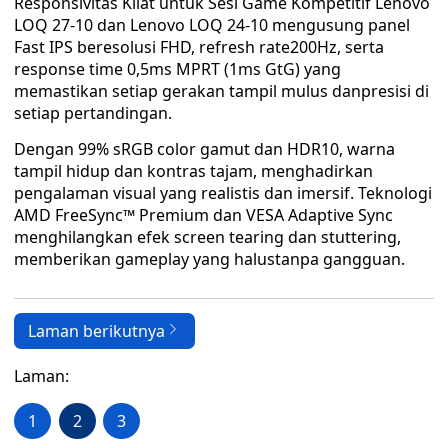
Responsivitas Kilat untuk Sesi Game Kompetitif Lenovo
LOQ 27‑10 dan Lenovo LOQ 24‑10 mengusung panel
Fast IPS beresolusi FHD, refresh rate200Hz, serta
response time 0,5ms MPRT (1ms GtG) yang
memastikan setiap gerakan tampil mulus danpresisi di
setiap pertandingan.
Dengan 99% sRGB color gamut dan HDR10, warna
tampil hidup dan kontras tajam, menghadirkan
pengalaman visual yang realistis dan imersif. Teknologi
AMD FreeSync™ Premium dan VESA Adaptive Sync
menghilangkan efek screen tearing dan stuttering,
memberikan gameplay yang halustanpa gangguan.
Laman berikutnya
Laman:
1
2
3