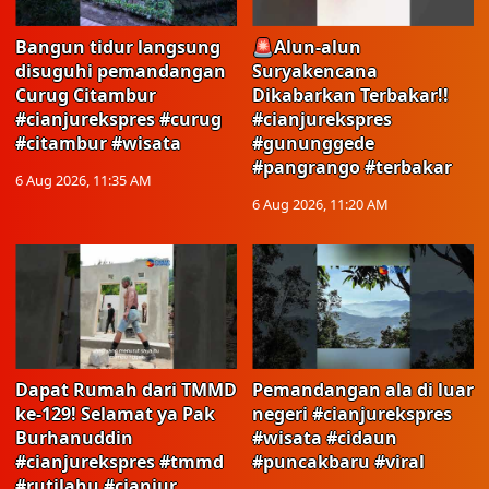
Bangun tidur langsung
🚨Alun-alun
disuguhi pemandangan
Suryakencana
Curug Citambur
Dikabarkan Terbakar!!
#cianjurekspres #curug
#cianjurekspres
#citambur #wisata
#gununggede
#pangrango #terbakar
6 Aug 2026, 11:35 AM
6 Aug 2026, 11:20 AM
Dapat Rumah dari TMMD
Pemandangan ala di luar
ke-129! Selamat ya Pak
negeri #cianjurekspres
Burhanuddin
#wisata #cidaun
#cianjurekspres #tmmd
#puncakbaru #viral
#rutilahu #cianjur