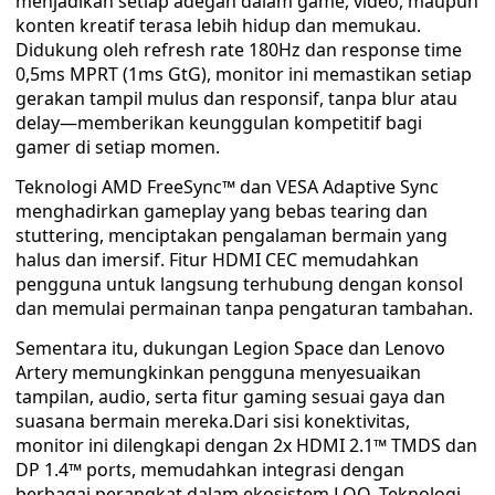
menjadikan setiap adegan dalam game, video, maupun
konten kreatif terasa lebih hidup dan memukau.
Didukung oleh refresh rate 180Hz dan response time
0,5ms MPRT (1ms GtG), monitor ini memastikan setiap
gerakan tampil mulus dan responsif, tanpa blur atau
delay—memberikan keunggulan kompetitif bagi
gamer di setiap momen.
Teknologi AMD FreeSync™ dan VESA Adaptive Sync
menghadirkan gameplay yang bebas tearing dan
stuttering, menciptakan pengalaman bermain yang
halus dan imersif. Fitur HDMI CEC memudahkan
pengguna untuk langsung terhubung dengan konsol
dan memulai permainan tanpa pengaturan tambahan.
Sementara itu, dukungan Legion Space dan Lenovo
Artery memungkinkan pengguna menyesuaikan
tampilan, audio, serta fitur gaming sesuai gaya dan
suasana bermain mereka.Dari sisi konektivitas,
monitor ini dilengkapi dengan 2x HDMI 2.1™ TMDS dan
DP 1.4™ ports, memudahkan integrasi dengan
berbagai perangkat dalam ekosistem LOQ. Teknologi