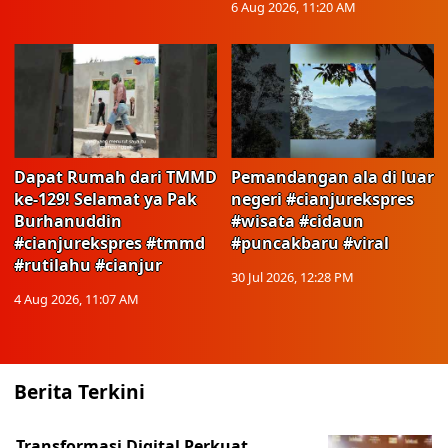
6 Aug 2026, 11:20 AM
Dapat Rumah dari TMMD
Pemandangan ala di luar
ke-129! Selamat ya Pak
negeri #cianjurekspres
Burhanuddin
#wisata #cidaun
#cianjurekspres #tmmd
#puncakbaru #viral
#rutilahu #cianjur
30 Jul 2026, 12:28 PM
4 Aug 2026, 11:07 AM
Berita Terkini
Transformasi Digital Perkuat