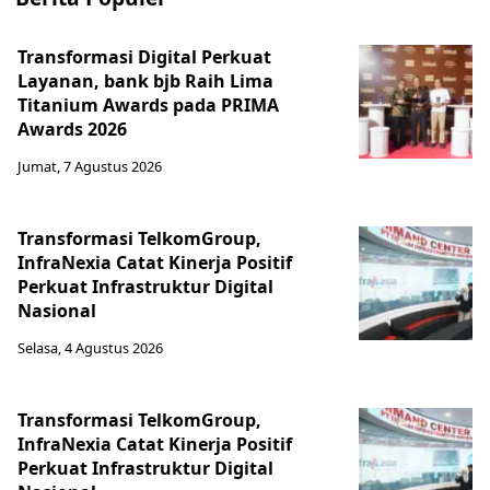
Transformasi Digital Perkuat
Layanan, bank bjb Raih Lima
Titanium Awards pada PRIMA
Awards 2026
Jumat, 7 Agustus 2026
Transformasi TelkomGroup,
InfraNexia Catat Kinerja Positif
Perkuat Infrastruktur Digital
Nasional
Selasa, 4 Agustus 2026
Transformasi TelkomGroup,
InfraNexia Catat Kinerja Positif
Perkuat Infrastruktur Digital