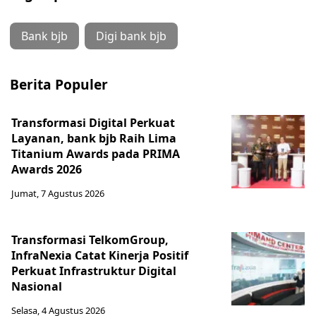
Bank bjb
Digi bank bjb
Berita Populer
Transformasi Digital Perkuat
Layanan, bank bjb Raih Lima
Titanium Awards pada PRIMA
Awards 2026
Jumat, 7 Agustus 2026
Transformasi TelkomGroup,
InfraNexia Catat Kinerja Positif
Perkuat Infrastruktur Digital
Nasional
Selasa, 4 Agustus 2026