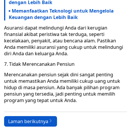
dengan Lebih Baik
Memanfaatkan Teknologi untuk Mengelola
Keuangan dengan Lebih Baik
Asuransi dapat melindungi Anda dari kerugian
finansial akibat peristiwa tak terduga, seperti
kecelakaan, penyakit, atau bencana alam. Pastikan
Anda memiliki asuransi yang cukup untuk melindungi
diri Anda dan keluarga Anda.
7. Tidak Merencanakan Pensiun
Merencanakan pensiun sejak dini sangat penting
untuk memastikan Anda memiliki cukup uang untuk
hidup di masa pensiun. Ada banyak pilihan program
pensiun yang tersedia, jadi penting untuk memilih
program yang tepat untuk Anda.
Laman berikutnya