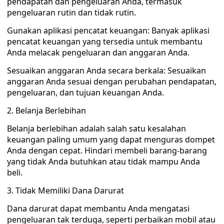
pendapatan dan pengeluaran Anda, termasuk
pengeluaran rutin dan tidak rutin.
Gunakan aplikasi pencatat keuangan: Banyak aplikasi
pencatat keuangan yang tersedia untuk membantu
Anda melacak pengeluaran dan anggaran Anda.
Sesuaikan anggaran Anda secara berkala: Sesuaikan
anggaran Anda sesuai dengan perubahan pendapatan,
pengeluaran, dan tujuan keuangan Anda.
2. Belanja Berlebihan
Belanja berlebihan adalah salah satu kesalahan
keuangan paling umum yang dapat menguras dompet
Anda dengan cepat. Hindari membeli barang-barang
yang tidak Anda butuhkan atau tidak mampu Anda
beli.
3. Tidak Memiliki Dana Darurat
Dana darurat dapat membantu Anda mengatasi
pengeluaran tak terduga, seperti perbaikan mobil atau