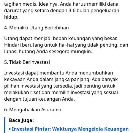
tagihan medis. Idealnya, Anda harus memiliki dana
darurat yang setara dengan 3-6 bulan pengeluaran
hidup.
4. Memiliki Utang Berlebihan
Utang dapat menjadi beban keuangan yang besar.
Hindari berutang untuk hal-hal yang tidak penting, dan
lunasi hutang Anda sesegera mungkin.
5. Tidak Berinvestasi
Investasi dapat membantu Anda menumbuhkan
kekayaan Anda dalam jangka panjang. Ada banyak
pilihan investasi yang tersedia, jadi penting untuk
melakukan riset dan memilih investasi yang sesuai
dengan tujuan keuangan Anda.
6. Mengabaikan Asuransi
Baca Juga:
Investasi Pintar: Waktunya Mengelola Keuangan