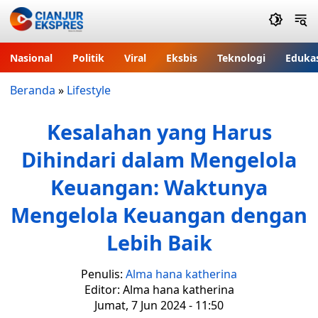
Nasional
Politik
Viral
Eksbis
Teknologi
Eduka
Beranda
»
Lifestyle
Kesalahan yang Harus
Dihindari dalam Mengelola
Keuangan: Waktunya
Mengelola Keuangan dengan
Lebih Baik
Penulis:
Alma hana katherina
Editor: Alma hana katherina
Jumat, 7 Jun 2024 - 11:50