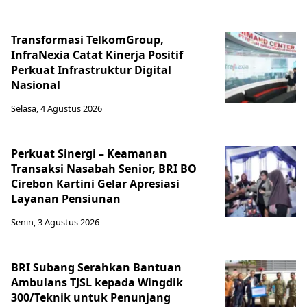
Transformasi TelkomGroup,
InfraNexia Catat Kinerja Positif
Perkuat Infrastruktur Digital
Nasional
Selasa, 4 Agustus 2026
Perkuat Sinergi – Keamanan
Transaksi Nasabah Senior, BRI BO
Cirebon Kartini Gelar Apresiasi
Layanan Pensiunan
Senin, 3 Agustus 2026
BRI Subang Serahkan Bantuan
Ambulans TJSL kepada Wingdik
300/Teknik untuk Penunjang