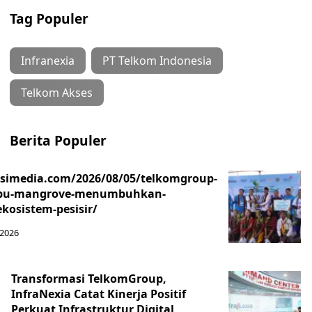
Tag Populer
Infranexia
PT Telkom Indonesia
Telkom Akses
Berita Populer
asimedia.com/2026/08/05/telkomgroup-
ibu-mangrove-menumbuhkan-
kosistem-pesisir/
 2026
Transformasi TelkomGroup,
InfraNexia Catat Kinerja Positif
Perkuat Infrastruktur Digital