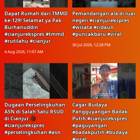
Dapat Rumah dari TMMD
Pemandangan ala di luar
ke-129! Selamat ya Pak
negeri #cianjurekspres
Burhanuddin
#wisata #cidaun
#cianjurekspres #tmmd
#puncakbaru #viral
#rutilahu #cianjur
30 Jul 2026, 12:28 PM
4 Aug 2026, 11:07 AM
Dugaan Perselingkuhan
Cagar Budaya
ASN di Salah Satu RSUD
Pangguyangan Badak
di Cianjur 🥀
Putih #cianjurekspres
#cianjurekspres
#paguyangan
#perselingkuhan #asn
#badakputih #budaya
#viral