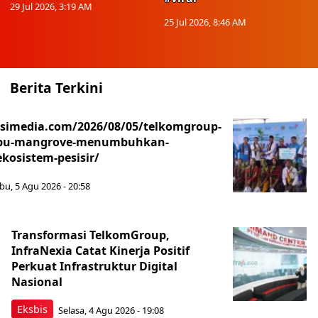
29 Jul 2026, 3:19 AM
25 Jul 2026, 8:46 AM
Berita Terkini
asimedia.com/2026/08/05/telkomgroup-
ibu-mangrove-menumbuhkan-
kosistem-pesisir/
bu, 5 Agu 2026 - 20:58
Transformasi TelkomGroup,
InfraNexia Catat Kinerja Positif
Perkuat Infrastruktur Digital
Nasional
Eksbis
Selasa, 4 Agu 2026 - 19:08