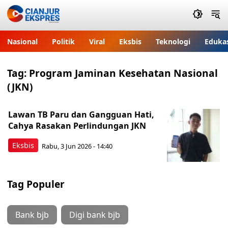
Nasional
Politik
Viral
Eksbis
Teknologi
Eduka
Tag:
Program Jaminan Kesehatan Nasional
(JKN)
Lawan TB Paru dan Gangguan Hati,
Cahya Rasakan Perlindungan JKN
Eksbis
Rabu, 3 Jun 2026 - 14:40
Tag Populer
Bank bjb
Digi bank bjb