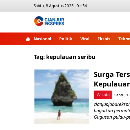
Sabtu, 8 Agustus 2026 - 01:54
Nasional
Politik
Viral
Eksbis
Tekno
Tag:
kepulauan seribu
Surga Ter
Kepulauan
Wisata
Sabtu, 13
cianjur.jabareksp
bagaikan permata
Gugusan pulau-pul