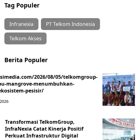
Tag Populer
Infranexia
PT Telkom Indonesia
Telkom Akses
Berita Populer
asimedia.com/2026/08/05/telkomgroup-
ibu-mangrove-menumbuhkan-
kosistem-pesisir/
 2026
Transformasi TelkomGroup,
InfraNexia Catat Kinerja Positif
Perkuat Infrastruktur Digital