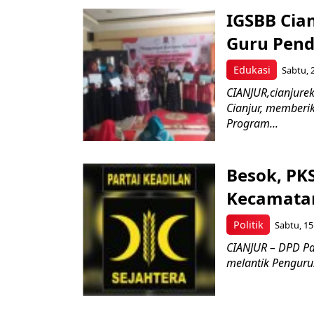
IGSBB Cian
Guru Pend
Edukasi
Sabtu, 
CIANJUR,cianjure
Cianjur, memberi
Program...
Besok, PK
Kecamata
Politik
Sabtu, 15
CIANJUR – DPD Par
melantik Penguru