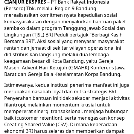
CIANJUR EKSPRES
– PT Bank Rakyat Indonesia
(Persero) Tbk. melalui Region 9 Bandung
merealisasikan komitmen nyata kepedulian sosial
kemasyarakatan dengan menyalurkan bantuan paket
sembako dalam program Tanggung Jawab Sosial dan
Lingkungan (TJSL) BRI Peduli bertajuk “Berbagi Kasih
Bersama BRI”. Aksi sosial yang menyasar masyarakat
rentan dan jemaat di sekitar wilayah operasional ini
didistribusikan langsung melalui dua lembaga
keagamaan besar di Kota Bandung, yaitu Gereja
Masehi Advent Hari Ketujuh (GMAHK) Konferens Jawa
Barat dan Gereja Bala Keselamatan Korps Bandung.
​Istimewanya, kedua institusi penerima manfaat ini juga
merupakan nasabah loyal dan mitra strategis BRI.
Penyerahan bantuan ini tidak sekadar menjadi aktivitas
filantropi, melainkan momentum krusial untuk
mempererat sinergi transaksional, menjaga hubungan
baik (customer retention), serta menegaskan konsep
Creating Shared Value (CSV). Di mana keberadaan
ekonomi BRI harus selaras dan memberikan dampak