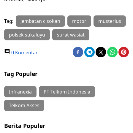
Tag:
jembatan cisokan
motor
musterius
polsek sukaluyu
surat wasiat
0 Komentar
Tag Populer
Infranexia
PT Telkom Indonesia
Telkom Akses
Berita Populer