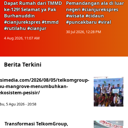
Dapat Rumah dari TMMD
Pemandangan ala di luar
ke-129! Selamat ya Pak
negeri #cianjurekspres
Burhanuddin
#wisata #cidaun
#cianjurekspres #tmmd
#puncakbaru #viral
#rutilahu #cianjur
30 Jul 2026, 12:28 PM
4 Aug 2026, 11:07 AM
Berita Terkini
asimedia.com/2026/08/05/telkomgroup-
ibu-mangrove-menumbuhkan-
kosistem-pesisir/
bu, 5 Agu 2026 - 20:58
Transformasi TelkomGroup,