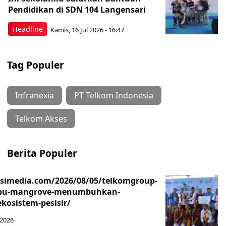
Pendidikan di SDN 104 Langensari
Headline
Kamis, 16 Jul 2026 - 16:47
Tag Populer
Infranexia
PT Telkom Indonesia
Telkom Akses
Berita Populer
asimedia.com/2026/08/05/telkomgroup-
ibu-mangrove-menumbuhkan-
kosistem-pesisir/
 2026