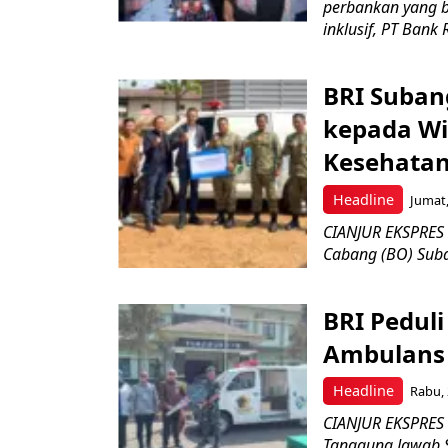
perbankan yang b
inklusif, PT Bank 
BRI Suban
kepada Wi
Kesehatan
Headline
Jumat,
​CIANJUR EKSPRES 
Cabang (BO) Suba
BRI Pedul
Ambulans 
Headline
Rabu, 
CIANJUR EKSPRES 
Tanggung Jawab So