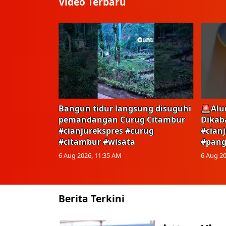
Video Terbaru
Bangun tidur langsung disuguhi
🚨Alu
pemandangan Curug Citambur
Dikab
#cianjurekspres #curug
#cian
#citambur #wisata
#pang
6 Aug 2026, 11:35 AM
6 Aug 20
Berita Terkini