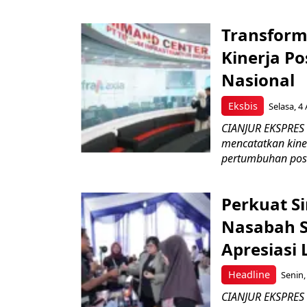
Transform
Kinerja Po
Nasional
Eksbis
Selasa, 4
CIANJUR EKSPRES –
mencatatkan kine
pertumbuhan posit
Perkuat S
Nasabah Se
Apresiasi
Headline
Senin,
CIANJUR EKSPRES