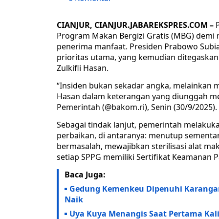
CIANJUR, CIANJUR.JABAREKSPRES.COM –
Program Makan Bergizi Gratis (MBG) demi
penerima manfaat. Presiden Prabowo Subi
prioritas utama, yang kemudian ditegaskan
Zulkifli Hasan.
“Insiden bukan sekadar angka, melainkan m
Hasan dalam keterangan yang diunggah me
Pemerintah (@bakom.ri), Senin (30/9/2025).
Sebagai tindak lanjut, pemerintah melaku
perbaikan, di antaranya: menutup sementa
bermasalah, mewajibkan sterilisasi alat ma
setiap SPPG memiliki Sertifikat Keamanan 
Baca Juga:
Gedung Kemenkeu Dipenuhi Karangan
Naik
Uya Kuya Menangis Saat Pertama Kal