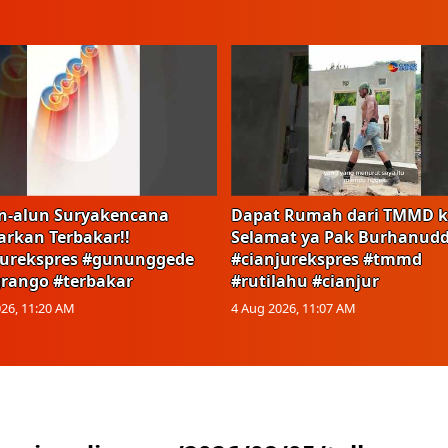
n-alun Suryakencana
Dapat Rumah dari TMMD k
arkan Terbakar!!
Selamat ya Pak Burhanudd
jurekspres #gununggede
#cianjurekspres #tmmd
rango #terbakar
#rutilahu #cianjur
26, 11:20 AM
4 Aug 2026, 11:07 AM