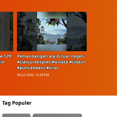
e-129!
Pemandangan ala di luar negeri
in
#cianjurekspres #wisata #cidaun
#puncakbaru #viral
30 Jul 2026, 12:28 PM
Tag Populer