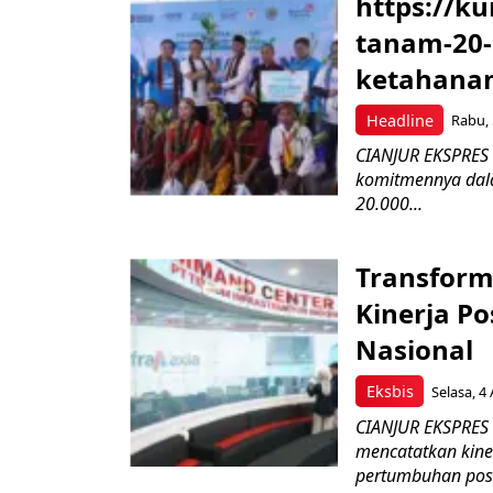
https://k
tanam-20
ketahanan
Headline
Rabu, 
CIANJUR EKSPRES 
komitmennya dala
20.000...
Transform
Kinerja Po
Nasional
Eksbis
Selasa, 4
CIANJUR EKSPRES –
mencatatkan kine
pertumbuhan posit