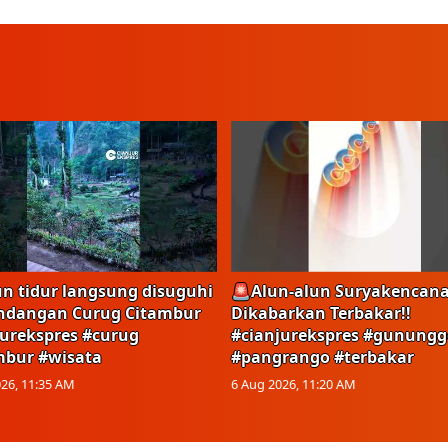
n tidur langsung disuguhi
🚨Alun-alun Suryakencan
dangan Curug Citambur
Dikabarkan Terbakar!!
jurekspres #curug
#cianjurekspres #gunungg
mbur #wisata
#pangrango #terbakar
26, 11:35 AM
6 Aug 2026, 11:20 AM