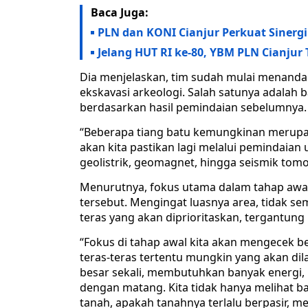
Baca Juga:
PLN dan KONI Cianjur Perkuat Sinerg
Jelang HUT RI ke-80, YBM PLN Cianjur
Dia menjelaskan, tim sudah mulai menandai
ekskavasi arkeologi. Salah satunya adalah 
berdasarkan hasil pemindaian sebelumnya.
“Beberapa tiang batu kemungkinan merupak
akan kita pastikan lagi melalui pemindaian 
geolistrik, geomagnet, hingga seismik tomog
Menurutnya, fokus utama dalam tahap awal 
tersebut. Mengingat luasnya area, tidak s
teras yang akan diprioritaskan, tergantung
“Fokus di tahap awal kita akan mengecek betu
teras-teras tertentu mungkin yang akan di
besar sekali, membutuhkan banyak energi,
dengan matang. Kita tidak hanya melihat b
tanah, apakah tanahnya terlalu berpasir, m