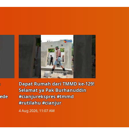
a
Dapat Rumah dari TMMD ke-129!
Selamat ya Pak Burhanuddin
ede
#cianjurekspres #tmmd
#rutilahu #cianjur
4 Aug 2026, 11:07 AM