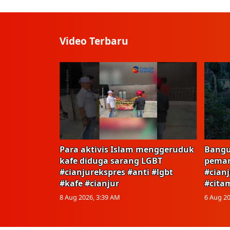
Video Terbaru
Para aktivis Islam menggeruduk
Bangu
kafe diduga sarang LGBT
peman
#cianjurekspres #anti #lgbt
#cian
#kafe #cianjur
#cita
8 Aug 2026, 3:39 AM
6 Aug 20