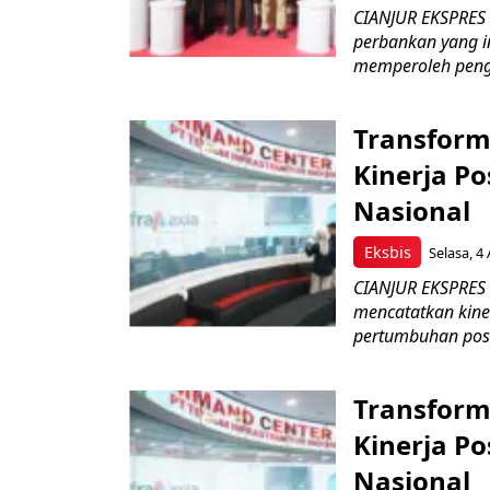
CIANJUR EKSPRES
perbankan yang i
memperoleh peng
Transform
Kinerja Po
Nasional
Eksbis
Selasa, 4
CIANJUR EKSPRES –
mencatatkan kine
pertumbuhan posit
Transform
Kinerja Po
Nasional