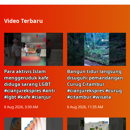
Video Terbaru
Para aktivis Islam
Bangun tidur langsung
menggeruduk kafe
disuguhi pemandangan
diduga sarang LGBT
Curug Citambur
#cianjurekspres #anti
#cianjurekspres #curug
#lgbt #kafe #cianjur
#citambur #wisata
8 Aug 2026, 3:39 AM
6 Aug 2026, 11:35 AM