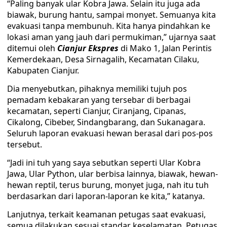
“Paling banyak ular Kobra Jawa. Selain itu juga ada
biawak, burung hantu, sampai monyet. Semuanya kita
evakuasi tanpa membunuh. Kita hanya pindahkan ke
lokasi aman yang jauh dari permukiman,” ujarnya saat
ditemui oleh
Cianjur Ekspres
di Mako 1, Jalan Perintis
Kemerdekaan, Desa Sirnagalih, Kecamatan Cilaku,
Kabupaten Cianjur.
Dia menyebutkan, pihaknya memiliki tujuh pos
pemadam kebakaran yang tersebar di berbagai
kecamatan, seperti Cianjur, Ciranjang, Cipanas,
Cikalong, Cibeber, Sindangbarang, dan Sukanagara.
Seluruh laporan evakuasi hewan berasal dari pos-pos
tersebut.
“Jadi ini tuh yang saya sebutkan seperti Ular Kobra
Jawa, Ular Python, ular berbisa lainnya, biawak, hewan-
hewan reptil, terus burung, monyet juga, nah itu tuh
berdasarkan dari laporan-laporan ke kita,” katanya.
Lanjutnya, terkait keamanan petugas saat evakuasi,
semua dilakukan sesuai standar keselamatan. Petugas