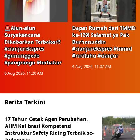
🚨Alun-alun
Dapat Rumah dari TMMD
Suryakencana
ke-129! Selamat ya Pak
Dikabarkan Terbakar!!
Burhanuddin
#cianjurekspres
#cianjurekspres #tmmd
#gununggede
#rutilahu #cianjur
#pangrango #terbakar
4 Aug 2026, 11:07 AM
6 Aug 2026, 11:20 AM
Berita Terkini
17 Tahun Cetak Agen Perubahan,
AHM Kalibrasi Kompetensi
Instruktur Safety Riding Terbaik se-
Indonesia