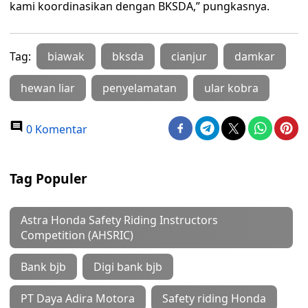
kami koordinasikan dengan BKSDA,” pungkasnya.
Tag:
biawak
bksda
cianjur
damkar
hewan liar
penyelamatan
ular kobra
0 Komentar
Tag Populer
Astra Honda Safety Riding Instructors
Competition (AHSRIC)
Bank bjb
Digi bank bjb
PT Daya Adira Motora
Safety riding Honda