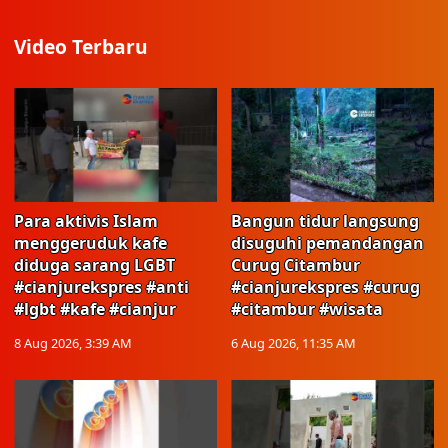
Video Terbaru
Para aktivis Islam
Bangun tidur langsung
menggeruduk kafe
disuguhi pemandangan
diduga sarang LGBT
Curug Citambur
#cianjurekspres #anti
#cianjurekspres #curug
#lgbt #kafe #cianjur
#citambur #wisata
8 Aug 2026, 3:39 AM
6 Aug 2026, 11:35 AM