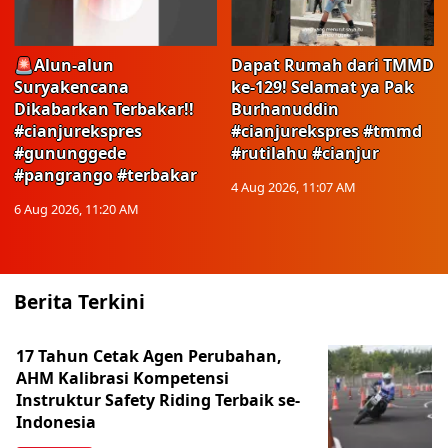
🚨Alun-alun
Dapat Rumah dari TMMD
Suryakencana
ke-129! Selamat ya Pak
Dikabarkan Terbakar!!
Burhanuddin
#cianjurekspres
#cianjurekspres #tmmd
#gununggede
#rutilahu #cianjur
#pangrango #terbakar
4 Aug 2026, 11:07 AM
6 Aug 2026, 11:20 AM
Berita Terkini
17 Tahun Cetak Agen Perubahan,
AHM Kalibrasi Kompetensi
Instruktur Safety Riding Terbaik se-
Indonesia