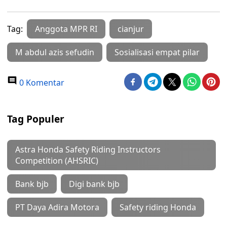
Tag:
Anggota MPR RI
cianjur
M abdul azis sefudin
Sosialisasi empat pilar
0 Komentar
Tag Populer
Astra Honda Safety Riding Instructors
Competition (AHSRIC)
Bank bjb
Digi bank bjb
PT Daya Adira Motora
Safety riding Honda