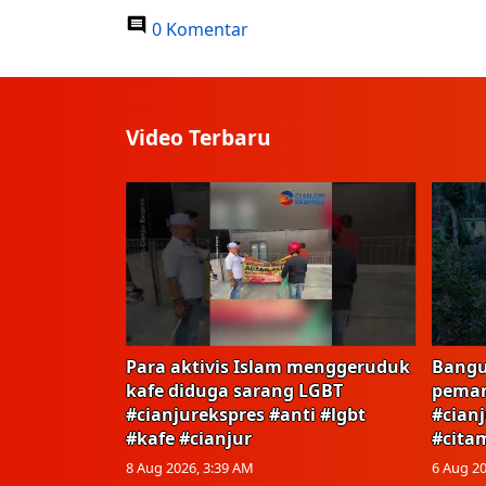
0 Komentar
Video Terbaru
Para aktivis Islam menggeruduk
Bangu
kafe diduga sarang LGBT
peman
#cianjurekspres #anti #lgbt
#cian
#kafe #cianjur
#cita
8 Aug 2026, 3:39 AM
6 Aug 20