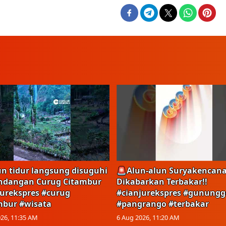
n tidur langsung disuguhi
🚨Alun-alun Suryakencan
dangan Curug Citambur
Dikabarkan Terbakar!!
jurekspres #curug
#cianjurekspres #gunungg
mbur #wisata
#pangrango #terbakar
26, 11:35 AM
6 Aug 2026, 11:20 AM