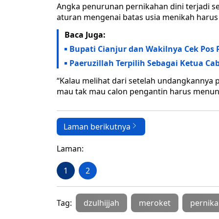
Angka penurunan pernikahan dini terjadi s
aturan mengenai batas usia menikah harus
Baca Juga:
Bupati Cianjur dan Wakilnya Cek Po
Paeruzillah Terpilih Sebagai Ketua C
“Kalau melihat dari setelah undangkannya 
mau tak mau calon pengantin harus menungg
Laman berikutnya
Laman:
1
2
Tag:
dzulhijjah
meroket
pernik