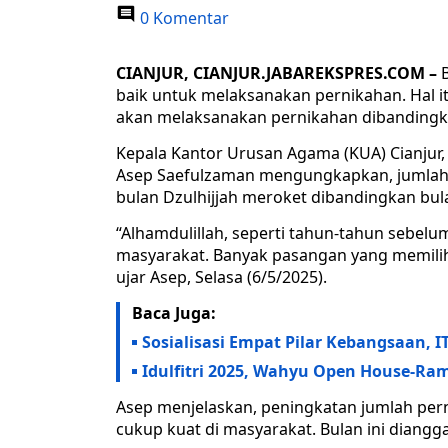
0 Komentar
CIANJUR, CIANJUR.JABAREKSPRES.COM –
B
baik untuk melaksanakan pernikahan. Hal 
akan melaksanakan pernikahan dibandingka
Kepala Kantor Urusan Agama (KUA) Cianjur, 
Asep Saefulzaman mengungkapkan, jumlah
bulan Dzulhijjah meroket dibandingkan bu
“Alhamdulillah, seperti tahun-tahun sebel
masyarakat. Banyak pasangan yang memilih b
ujar Asep, Selasa (6/5/2025).
Baca Juga:
Sosialisasi Empat Pilar Kebangsaan,
Idulfitri 2025, Wahyu Open House-Ram
Asep menjelaskan, peningkatan jumlah perni
cukup kuat di masyarakat. Bulan ini diang