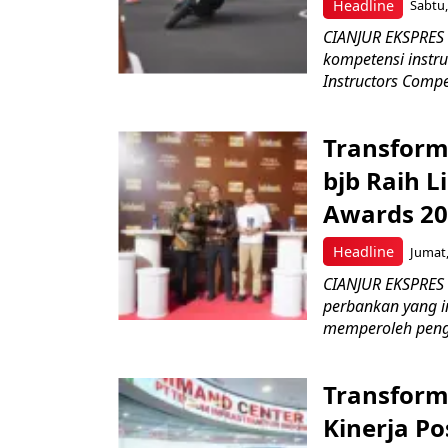
Headline
Sabtu,
CIANJUR EKSPRES 
kompetensi instru
Instructors Compet
Transform
bjb Raih 
Awards 2
Headline
Jumat,
CIANJUR EKSPRES
perbankan yang i
memperoleh peng
Transform
Kinerja Po