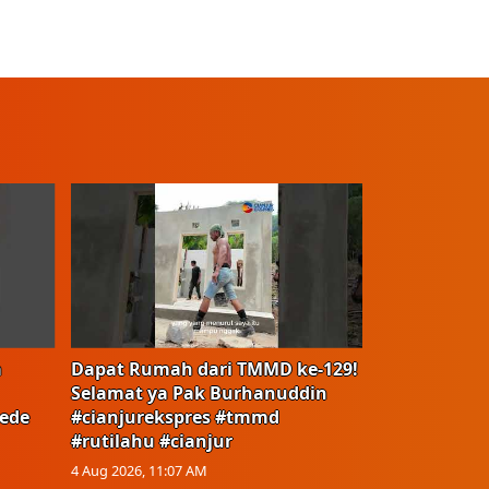
a
Dapat Rumah dari TMMD ke-129!
Selamat ya Pak Burhanuddin
ede
#cianjurekspres #tmmd
#rutilahu #cianjur
4 Aug 2026, 11:07 AM