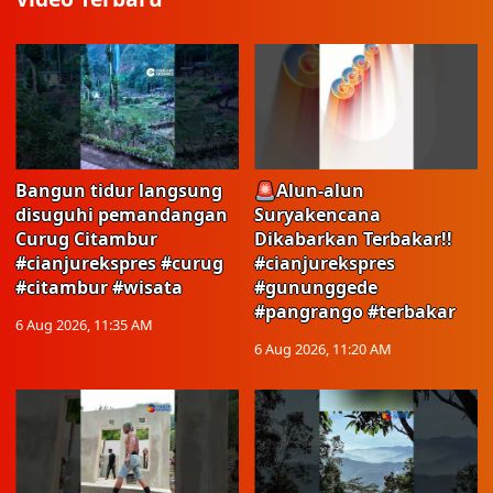
Bangun tidur langsung
🚨Alun-alun
disuguhi pemandangan
Suryakencana
Curug Citambur
Dikabarkan Terbakar!!
#cianjurekspres #curug
#cianjurekspres
#citambur #wisata
#gununggede
#pangrango #terbakar
6 Aug 2026, 11:35 AM
6 Aug 2026, 11:20 AM