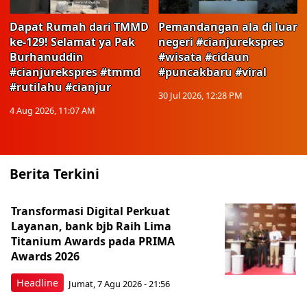
Dapat Rumah dari TMMD
Pemandangan ala di luar
ke-129! Selamat ya Pak
negeri #cianjurekspres
Burhanuddin
#wisata #cidaun
#cianjurekspres #tmmd
#puncakbaru #viral
#rutilahu #cianjur
30 Jul 2026, 12:28 PM
4 Aug 2026, 11:07 AM
Berita Terkini
Transformasi Digital Perkuat
Layanan, bank bjb Raih Lima
Titanium Awards pada PRIMA
Awards 2026
Headline
Jumat, 7 Agu 2026 - 21:56