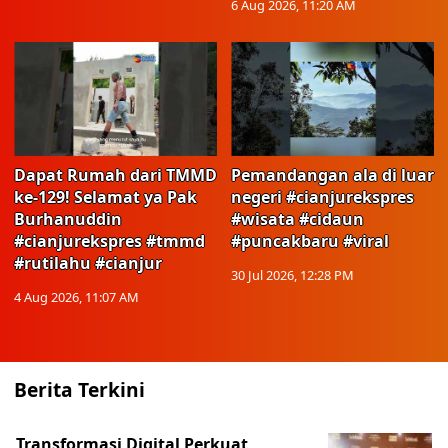
6 Aug 2026, 11:20 AM
Dapat Rumah dari TMMD
Pemandangan ala di luar
ke-129! Selamat ya Pak
negeri #cianjurekspres
Burhanuddin
#wisata #cidaun
#cianjurekspres #tmmd
#puncakbaru #viral
#rutilahu #cianjur
30 Jul 2026, 12:28 PM
4 Aug 2026, 11:07 AM
Berita Terkini
Transformasi Digital Perkuat