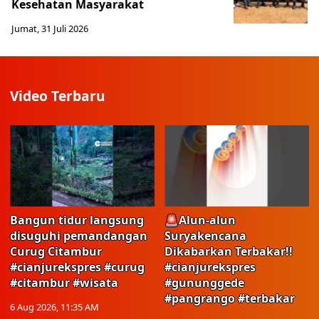
Kesehatan Masyarakat ​
Jumat, 31 Juli 2026
Video Terbaru
Bangun tidur langsung
🚨Alun-alun
disuguhi pemandangan
Suryakencana
Curug Citambur
Dikabarkan Terbakar!!
#cianjurekspres #curug
#cianjurekspres
#citambur #wisata
#gununggede
#pangrango #terbakar
6 Aug 2026, 11:35 AM