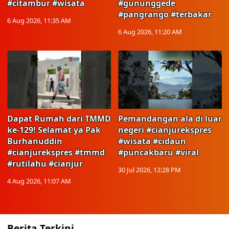
#citambur #wisata
#gununggede
#pangrango #terbakar
6 Aug 2026, 11:35 AM
6 Aug 2026, 11:20 AM
Dapat Rumah dari TMMD
Pemandangan ala di luar
ke-129! Selamat ya Pak
negeri #cianjurekspres
Burhanuddin
#wisata #cidaun
#cianjurekspres #tmmd
#puncakbaru #viral
#rutilahu #cianjur
30 Jul 2026, 12:28 PM
4 Aug 2026, 11:07 AM
Berita Terkini