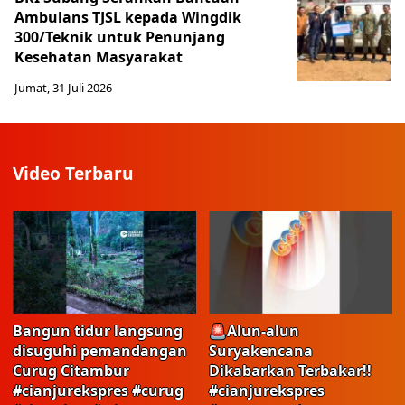
Ambulans TJSL kepada Wingdik
300/Teknik untuk Penunjang
Kesehatan Masyarakat ​
Jumat, 31 Juli 2026
Video Terbaru
Bangun tidur langsung
🚨Alun-alun
disuguhi pemandangan
Suryakencana
Curug Citambur
Dikabarkan Terbakar!!
#cianjurekspres #curug
#cianjurekspres