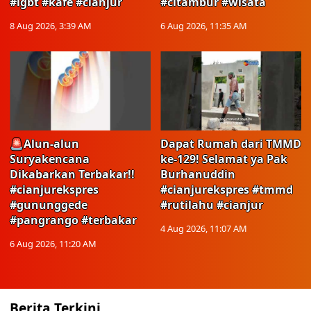
#lgbt #kafe #cianjur
#citambur #wisata
8 Aug 2026, 3:39 AM
6 Aug 2026, 11:35 AM
🚨Alun-alun
Dapat Rumah dari TMMD
Suryakencana
ke-129! Selamat ya Pak
Dikabarkan Terbakar!!
Burhanuddin
#cianjurekspres
#cianjurekspres #tmmd
#gununggede
#rutilahu #cianjur
#pangrango #terbakar
4 Aug 2026, 11:07 AM
6 Aug 2026, 11:20 AM
Berita Terkini