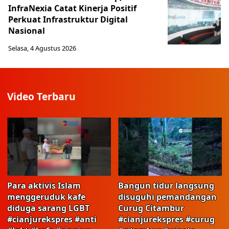
InfraNexia Catat Kinerja Positif
Perkuat Infrastruktur Digital
Nasional
Selasa, 4 Agustus 2026
Video Terbaru
Para aktivis Islam
Bangun tidur langsung
menggeruduk kafe
disuguhi pemandangan
diduga sarang LGBT
Curug Citambur
#cianjurekspres #anti
#cianjurekspres #curug