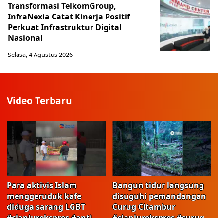
Transformasi TelkomGroup,
InfraNexia Catat Kinerja Positif
Perkuat Infrastruktur Digital
Nasional
Selasa, 4 Agustus 2026
Video Terbaru
Para aktivis Islam
Bangun tidur langsung
menggeruduk kafe
disuguhi pemandangan
diduga sarang LGBT
Curug Citambur
#cianjurekspres #anti
#cianjurekspres #curug