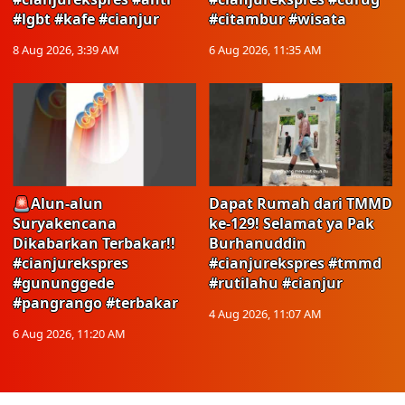
#lgbt #kafe #cianjur
#citambur #wisata
8 Aug 2026, 3:39 AM
6 Aug 2026, 11:35 AM
🚨Alun-alun
Dapat Rumah dari TMMD
Suryakencana
ke-129! Selamat ya Pak
Dikabarkan Terbakar!!
Burhanuddin
#cianjurekspres
#cianjurekspres #tmmd
#gununggede
#rutilahu #cianjur
#pangrango #terbakar
4 Aug 2026, 11:07 AM
6 Aug 2026, 11:20 AM