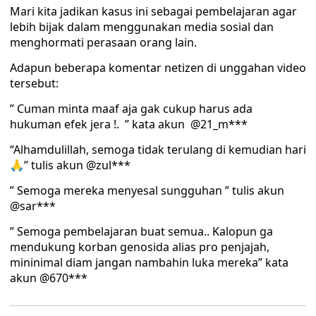
Mari kita jadikan kasus ini sebagai pembelajaran agar
lebih bijak dalam menggunakan media sosial dan
menghormati perasaan orang lain.
Adapun beberapa komentar netizen di unggahan video
tersebut:
” Cuman minta maaf aja gak cukup harus ada
hukuman efek jera !. ” kata akun @21_m***
“Alhamdulillah, semoga tidak terulang di kemudian hari
🙏” tulis akun @zul***
” Semoga mereka menyesal sungguhan ” tulis akun
@sar***
” Semoga pembelajaran buat semua.. Kalopun ga
mendukung korban genosida alias pro penjajah,
mininimal diam jangan nambahin luka mereka” kata
akun @670***