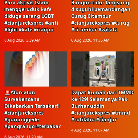
Para aktivis Islam
Bangun tidur langsung
menggeruduk kafe
disuguhi pemandangan
diduga sarang LGBT
Curug Citambur
#cianjurekspres #anti
#cianjurekspres #curug
#lgbt #kafe #cianjur
#citambur #wisata
8 Aug 2026, 3:39 AM
6 Aug 2026, 11:35 AM
🚨Alun-alun
Dapat Rumah dari TMMD
Suryakencana
ke-129! Selamat ya Pak
Dikabarkan Terbakar!!
Burhanuddin
#cianjurekspres
#cianjurekspres #tmmd
#gununggede
#rutilahu #cianjur
#pangrango #terbakar
4 Aug 2026, 11:07 AM
6 Aug 2026, 11:20 AM