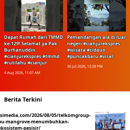
Dapat Rumah dari TMMD
Pemandangan ala di luar
ke-129! Selamat ya Pak
negeri #cianjurekspres
Burhanuddin
#wisata #cidaun
#cianjurekspres #tmmd
#puncakbaru #viral
#rutilahu #cianjur
30 Jul 2026, 12:28 PM
4 Aug 2026, 11:07 AM
Berita Terkini
asimedia.com/2026/08/05/telkomgroup-
ibu-mangrove-menumbuhkan-
kosistem-pesisir/