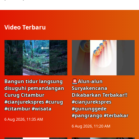
Video Terbaru
Bangun tidur langsung
🚨Alun-alun
disuguhi pemandangan
Suryakencana
Curug Citambur
Dikabarkan Terbakar!!
#cianjurekspres #curug
#cianjurekspres
#citambur #wisata
#gununggede
#pangrango #terbakar
6 Aug 2026, 11:35 AM
6 Aug 2026, 11:20 AM