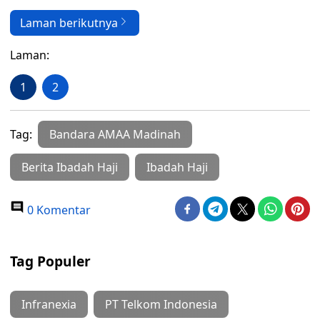
Laman berikutnya
Laman:
1
2
Tag:
Bandara AMAA Madinah
Berita Ibadah Haji
Ibadah Haji
0 Komentar
Tag Populer
Infranexia
PT Telkom Indonesia