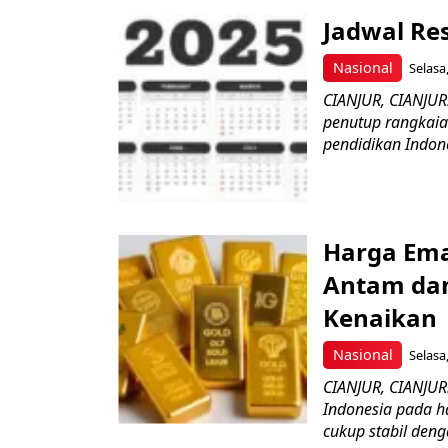
Jadwal Re
Nasional
Selasa
CIANJUR, CIANJU
penutup rangkaian
pendidikan Indones
Harga Ema
Antam da
Kenaikan
Nasional
Selasa
CIANJUR, CIANJU
Indonesia pada h
cukup stabil deng