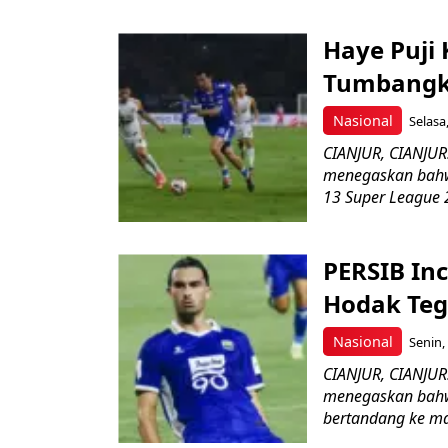
Haye Puji
Tumbangk
Nasional
Selasa
CIANJUR, CIANJU
menegaskan bahw
13 Super League 
PERSIB Inc
Hodak Teg
Nasional
Senin,
CIANJUR, CIANJUR
menegaskan bahwa
bertandang ke mar