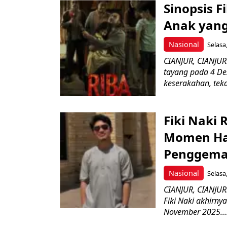
Sinopsis F
Anak yang
Nasional
Selasa
CIANJUR, CIANJUR
tayang pada 4 D
keserakahan, tek
Fiki Naki
Momen Har
Penggema
Nasional
Selasa
CIANJUR, CIANJUR
Fiki Naki akhirn
November 2025...