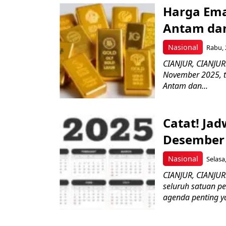
Harga Ema
Antam da
Nasional
Rabu, 
CIANJUR, CIANJU
November 2025, t
Antam dan...
Catat! Ja
Desember 
Nasional
Selasa
CIANJUR, CIANJU
seluruh satuan p
agenda penting y