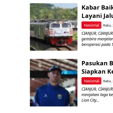
Kabar Baik
Layani Ja
Nasional
Rabu, 
CIANJUR, CIANJU
gembira menjelang
beroperasi pada 
Pasukan B
Siapkan Ke
Nasional
Rabu, 
CIANJUR, CIANJU
menjalani laga 
Lion City...