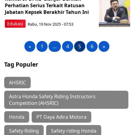
Perhatian Serius Terkait Ratusan
Jabatan Kepsek Berakhir Tahun Ini
Edukasi
Rabu, 19 Nov 2025 - 07:53
«
1
…
4
5
6
»
Tag Populer
AHSRIC
Astra Honda Safety Riding Instructors
Competition (AHSRIC)
Honda
PT Daya Adira Motora
Safety Riding
Safety riding Honda