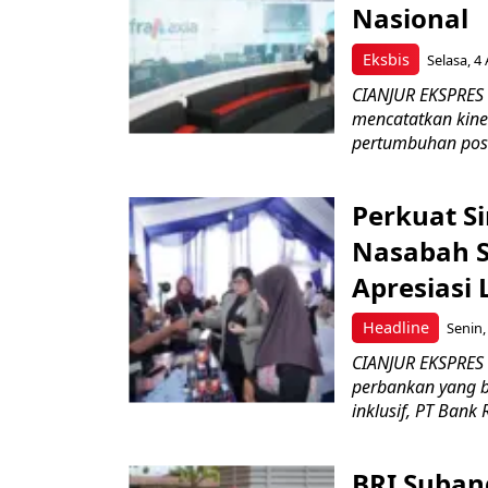
Nasional
Eksbis
Selasa, 4
CIANJUR EKSPRES –
mencatatkan kine
pertumbuhan posit
Perkuat S
Nasabah Se
Apresiasi
Headline
Senin,
CIANJUR EKSPRES
perbankan yang b
inklusif, PT Bank 
BRI Suban