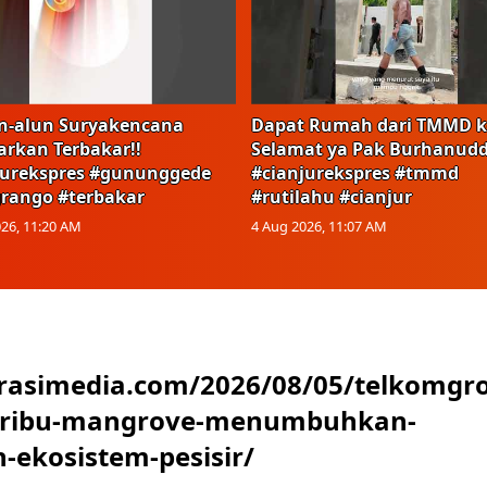
n-alun Suryakencana
Dapat Rumah dari TMMD k
arkan Terbakar!!
Selamat ya Pak Burhanudd
jurekspres #gununggede
#cianjurekspres #tmmd
rango #terbakar
#rutilahu #cianjur
26, 11:20 AM
4 Aug 2026, 11:07 AM
urasimedia.com/2026/08/05/telkomgr
-ribu-mangrove-menumbuhkan-
-ekosistem-pesisir/