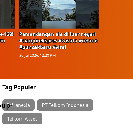
e-129!
Pemandangan ala di luar negeri
in
#cianjurekspres #wisata #cidaun
#puncakbaru #viral
30 Jul 2026, 12:28 PM
Tag Populer
oup-
Infranexia
PT Telkom Indonesia
Telkom Akses