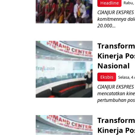
Headline
Rabu, 
CIANJUR EKSPRES 
komitmennya dala
20.000...
Transform
Kinerja Po
Nasional
Eksbis
Selasa, 4
CIANJUR EKSPRES –
mencatatkan kine
pertumbuhan posit
Transform
Kinerja Po