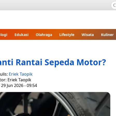
logi
Edukasi
Olahraga
Lifestyle
Wisata
Kuliner
nti Rantai Sepeda Motor?
ulis:
Eriek Taopik
tor: Eriek Taopik
 29 Jun 2026 - 09:54