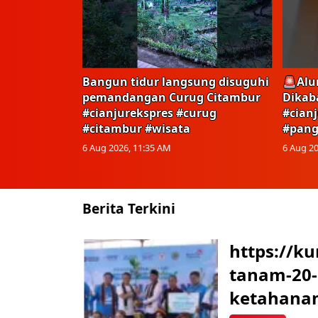
Bangun tidur langsung disuguhi
🚨Alu
pemandangan Curug Citambur
Dikab
#cianjurekspres #curug
#cian
#citambur #wisata
#pang
6 Aug 2026, 11:35 AM
6 Aug 20
Berita Terkini
https://k
tanam-20
ketahanan