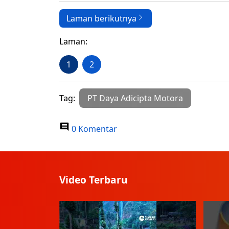
Laman berikutnya
Laman:
1
2
Tag:
PT Daya Adicipta Motora
0 Komentar
Video Terbaru