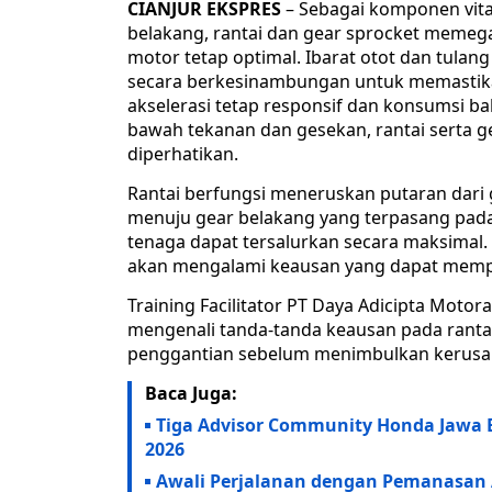
CIANJUR EKSPRES
– Sebagai komponen vita
belakang, rantai dan gear sprocket meme
motor tetap optimal. Ibarat otot dan tula
secara berkesinambungan untuk memastika
akselerasi tetap responsif dan konsumsi ba
bawah tekanan dan gesekan, rantai serta g
diperhatikan.
Rantai berfungsi meneruskan putaran dari
menuju gear belakang yang terpasang pada 
tenaga dapat tersalurkan secara maksimal.
akan mengalami keausan yang dapat mem
Training Facilitator PT Daya Adicipta Moto
mengenali tanda-tanda keausan pada ranta
penggantian sebelum menimbulkan kerusaka
Baca Juga:
Tiga Advisor Community Honda Jawa Ba
2026
Awali Perjalanan dengan Pemanasan 