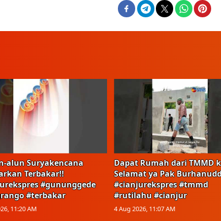
n-alun Suryakencana
Dapat Rumah dari TMMD k
arkan Terbakar!!
Selamat ya Pak Burhanudd
jurekspres #gununggede
#cianjurekspres #tmmd
rango #terbakar
#rutilahu #cianjur
26, 11:20 AM
4 Aug 2026, 11:07 AM