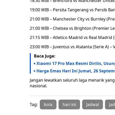
18:30 WIB – Brentford vs Manchester United
19:00 WIB – Persita Tangerang vs Persib Ban
21:00 WIB – Manchester City vs Burnley (Pre
21:00 WIB – Chelsea vs Brighton (Premier Le
21:15 WIB – Atletico Madrid vs Real Madrid (
23:00 WIB – Juventus vs Atalanta (Serie A) – 
Baca Juga:
Xiaomi 17 Pro Max Resmi Dirilis, Usu
Harga Emas Hari Ini Jumat, 26 Septem
Jangan lewatkan seluruh laga menarik yan
nasional.
Tag:
bola
hari ini
Jadwal
Ja