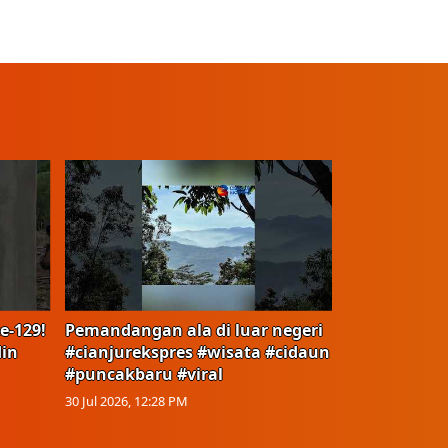
e-129!
Pemandangan ala di luar negeri
in
#cianjurekspres #wisata #cidaun
#puncakbaru #viral
30 Jul 2026, 12:28 PM