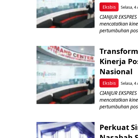
Eksbis
Selasa, 4
CIANJUR EKSPRES –
mencatatkan kine
pertumbuhan posit
Transform
Kinerja Po
Nasional
Eksbis
Selasa, 4
CIANJUR EKSPRES –
mencatatkan kine
pertumbuhan posit
Perkuat S
Nasabah Se