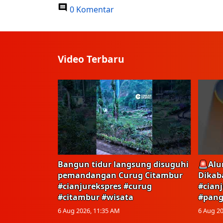
0 Komentar
Video Terbaru
Bangun tidur langsung disuguhi
🚨Alu
pemandangan Curug Citambur
Dikab
#cianjurekspres #curug
#cian
#citambur #wisata
#pang
6 Aug 2026, 11:35 AM
6 Aug 20