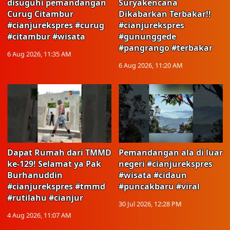
disuguhi pemandangan
Suryakencana
Curug Citambur
Dikabarkan Terbakar!!
#cianjurekspres #curug
#cianjurekspres
#citambur #wisata
#gununggede
#pangrango #terbakar
6 Aug 2026, 11:35 AM
6 Aug 2026, 11:20 AM
Dapat Rumah dari TMMD
Pemandangan ala di luar
ke-129! Selamat ya Pak
negeri #cianjurekspres
Burhanuddin
#wisata #cidaun
#cianjurekspres #tmmd
#puncakbaru #viral
#rutilahu #cianjur
30 Jul 2026, 12:28 PM
4 Aug 2026, 11:07 AM