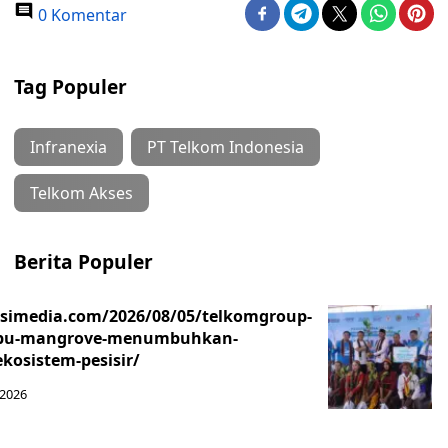
0 Komentar
Tag Populer
Infranexia
PT Telkom Indonesia
Telkom Akses
Berita Populer
asimedia.com/2026/08/05/telkomgroup-
ibu-mangrove-menumbuhkan-
kosistem-pesisir/
 2026