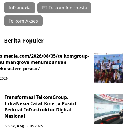
Infranexia
PT Telkom Indonesia
Telkom Akses
Berita Populer
asimedia.com/2026/08/05/telkomgroup-
ibu-mangrove-menumbuhkan-
kosistem-pesisir/
 2026
Transformasi TelkomGroup,
InfraNexia Catat Kinerja Positif
Perkuat Infrastruktur Digital
Nasional
Selasa, 4 Agustus 2026