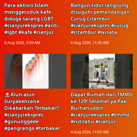
Para aktivis Islam
Bangun tidur langsung
menggeruduk kafe
disuguhi pemandangan
diduga sarang LGBT
Curug Citambur
#cianjurekspres #anti
#cianjurekspres #curug
#lgbt #kafe #cianjur
#citambur #wisata
8 Aug 2026, 3:39 AM
6 Aug 2026, 11:35 AM
🚨Alun-alun
Dapat Rumah dari TMMD
Suryakencana
ke-129! Selamat ya Pak
Dikabarkan Terbakar!!
Burhanuddin
#cianjurekspres
#cianjurekspres #tmmd
#gununggede
#rutilahu #cianjur
#pangrango #terbakar
4 Aug 2026, 11:07 AM