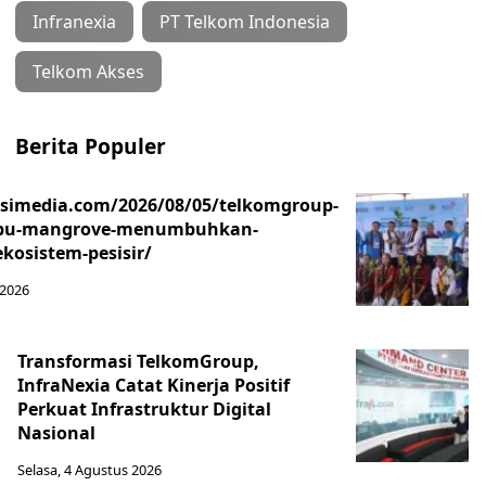
Infranexia
PT Telkom Indonesia
Telkom Akses
Berita Populer
asimedia.com/2026/08/05/telkomgroup-
ibu-mangrove-menumbuhkan-
kosistem-pesisir/
 2026
Transformasi TelkomGroup,
InfraNexia Catat Kinerja Positif
Perkuat Infrastruktur Digital
Nasional
Selasa, 4 Agustus 2026