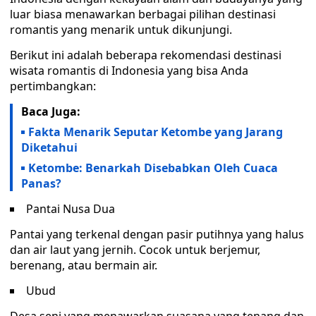
luar biasa menawarkan berbagai pilihan destinasi
romantis yang menarik untuk dikunjungi.
Berikut ini adalah beberapa rekomendasi destinasi
wisata romantis di Indonesia yang bisa Anda
pertimbangkan:
Baca Juga:
Fakta Menarik Seputar Ketombe yang Jarang
Diketahui
Ketombe: Benarkah Disebabkan Oleh Cuaca
Panas?
Pantai Nusa Dua
Pantai yang terkenal dengan pasir putihnya yang halus
dan air laut yang jernih. Cocok untuk berjemur,
berenang, atau bermain air.
Ubud