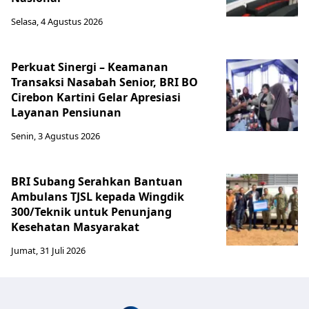
Selasa, 4 Agustus 2026
Perkuat Sinergi – Keamanan
Transaksi Nasabah Senior, BRI BO
Cirebon Kartini Gelar Apresiasi
Layanan Pensiunan
Senin, 3 Agustus 2026
BRI Subang Serahkan Bantuan
Ambulans TJSL kepada Wingdik
300/Teknik untuk Penunjang
Kesehatan Masyarakat ​
Jumat, 31 Juli 2026