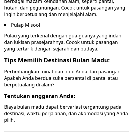
berbagai macam keindahan alam, seperti pantai,
hutan, dan pegunungan. Cocok untuk pasangan yang
ingin berpetualang dan menjelajahi alam.
Pulap Misool
Pulau yang terkenal dengan gua-guanya yang indah
dan lukisan prasejarahnya. Cocok untuk pasangan
yang tertarik dengan sejarah dan budaya.
Tips Memilih Destinasi Bulan Madu:
Pertimbangkan minat dan hobi Anda dan pasangan.
Apakah Anda berdua suka bersantai di pantai atau
berpetualang di alam?
Tentukan anggaran Anda:
Biaya bulan madu dapat bervariasi tergantung pada
destinasi, waktu perjalanan, dan akomodasi yang Anda
pilih.