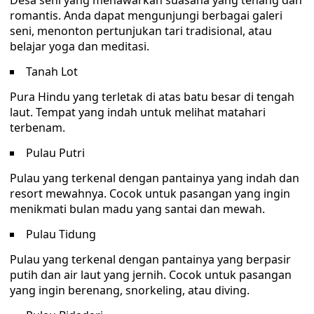
Desa seni yang menawarkan suasana yang tenang dan
romantis. Anda dapat mengunjungi berbagai galeri
seni, menonton pertunjukan tari tradisional, atau
belajar yoga dan meditasi.
Tanah Lot
Pura Hindu yang terletak di atas batu besar di tengah
laut. Tempat yang indah untuk melihat matahari
terbenam.
Pulau Putri
Pulau yang terkenal dengan pantainya yang indah dan
resort mewahnya. Cocok untuk pasangan yang ingin
menikmati bulan madu yang santai dan mewah.
Pulau Tidung
Pulau yang terkenal dengan pantainya yang berpasir
putih dan air laut yang jernih. Cocok untuk pasangan
yang ingin berenang, snorkeling, atau diving.