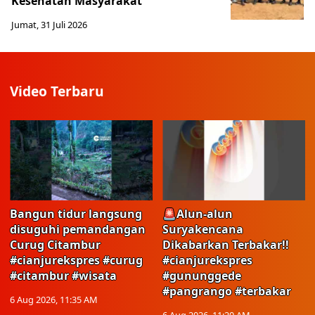
Kesehatan Masyarakat ​
Jumat, 31 Juli 2026
Video Terbaru
Bangun tidur langsung
🚨Alun-alun
disuguhi pemandangan
Suryakencana
Curug Citambur
Dikabarkan Terbakar!!
#cianjurekspres #curug
#cianjurekspres
#citambur #wisata
#gununggede
#pangrango #terbakar
6 Aug 2026, 11:35 AM