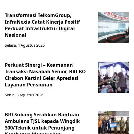
Transformasi TelkomGroup,
InfraNexia Catat Kinerja Positif
Perkuat Infrastruktur Digital
Nasional
Selasa, 4 Agustus 2026
Perkuat Sinergi – Keamanan
Transaksi Nasabah Senior, BRI BO
Cirebon Kartini Gelar Apresiasi
Layanan Pensiunan
Senin, 3 Agustus 2026
BRI Subang Serahkan Bantuan
Ambulans TJSL kepada Wingdik
300/Teknik untuk Penunjang