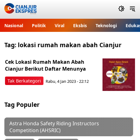
Nasional
Politik
Viral
Eksbis
Teknologi
Eduka
Tag:
lokasi rumah makan abah Cianjur
Cek Lokasi Rumah Makan Abah
Cianjur Berikut Daftar Menunya
Tak Berkategori
Rabu, 4 Jan 2023 - 22:12
Tag Populer
Astra Honda Safety Riding Instructors
Competition (AHSRIC)